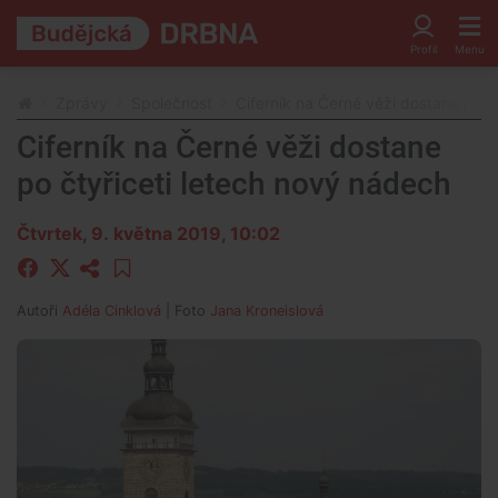
Zprávy
Společnost
Ciferník na Černé věži dostane po č
Ciferník na Černé věži dostane
po čtyřiceti letech nový nádech
Čtvrtek, 9. května 2019, 10:02
Autoři
Adéla Cinklová
| Foto
Jana Kroneislová