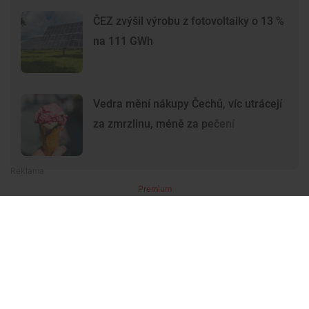
ČEZ zvýšil výrobu z fotovoltaiky o 13 %
na 111 GWh
Vedra mění nákupy Čechů, víc utrácejí
za zmrzlinu, méně za pečení
Premium
Premium
Další články
Další komerční články