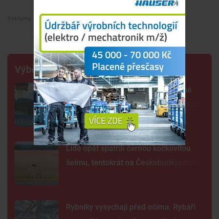
Premium
Výběr šéfredaktora
Další rána pro Dynamo. Klub zřejmě
zruší béčko, pro dva týmy nemá hráče
Lidé opět spatřili černou kočkovitou
šelmu, tentokrát na Českobudějovicku
Rybníky vysychají před očima. Rybáři