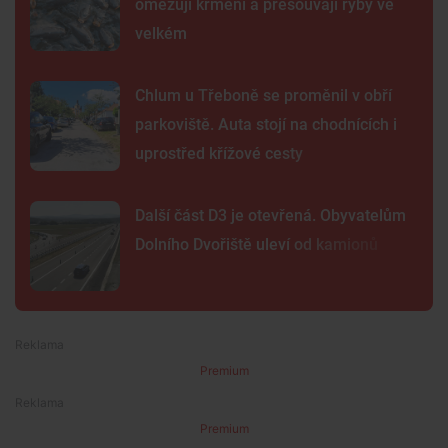
omezují krmení a přesouvají ryby ve
velkém
Chlum u Třeboně se proměnil v obří
parkoviště. Auta stojí na chodnících i
uprostřed křížové cesty
Další část D3 je otevřená. Obyvatelům
Dolního Dvořiště uleví od kamionů
Premium
Premium