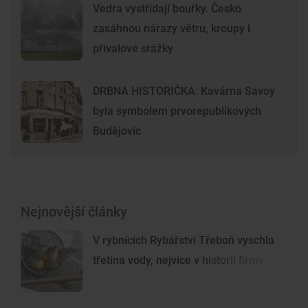
Vedra vystřídají bouřky. Česko
zasáhnou nárazy větru, kroupy i
přívalové srážky
DRBNA HISTORIČKA: Kavárna Savoy
byla symbolem prvorepublikových
Budějovic
Nejnovější články
V rybnících Rybářství Třeboň vyschla
třetina vody, nejvíce v historii firmy