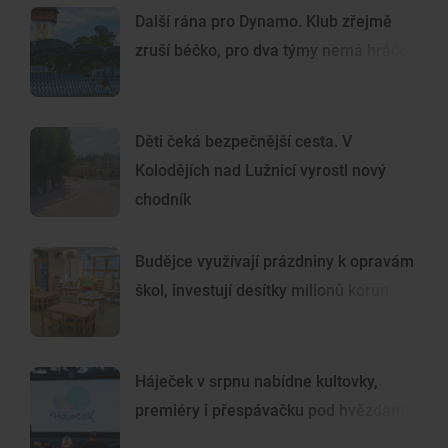
Další rána pro Dynamo. Klub zřejmě
zruší béčko, pro dva týmy nemá hráče
Děti čeká bezpečnější cesta. V
Kolodějích nad Lužnicí vyrostl nový
chodník
Budějce využívají prázdniny k opravám
škol, investují desítky milionů korun
Háječek v srpnu nabídne kultovky,
premiéry i přespávačku pod hvězdami