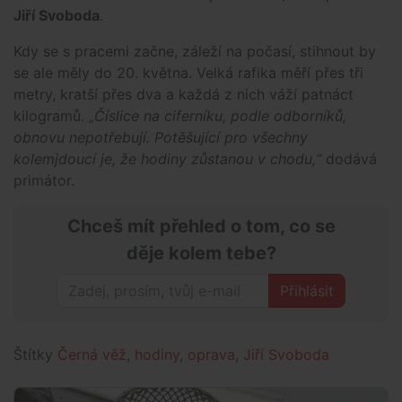
Jiří Svoboda
.
Kdy se s pracemi začne, záleží na počasí, stihnout by
se ale měly do 20. května. Velká rafika měří přes tři
metry, kratší přes dva a každá z nich váží patnáct
kilogramů.
„Číslice na ciferníku, podle odborníků,
obnovu nepotřebují. Potěšující pro všechny
kolemjdoucí je, že hodiny zůstanou v chodu,“
dodává
primátor.
Chceš mít přehled o tom, co se
děje kolem tebe?
Přihlásit
Štítky
Černá věž
,
hodiny
,
oprava
,
Jiří Svoboda