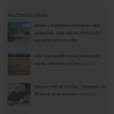
Nejčtenější články
Chlum u Třeboně se proměnil v obří
parkoviště. Auta stojí na chodnících i
uprostřed křížové cesty
Lidé opět spatřili černou kočkovitou
šelmu, tentokrát na Českobudějovicku
Dynamo míří do třetí ligy. Vstupenky za
80 korun už na internetu nekoupíte