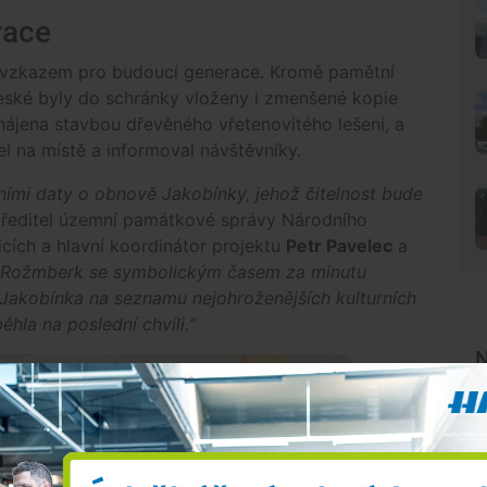
nerace
e vzkazem pro budoucí generace. Kromě pamětní
ské byly do schránky vloženy i zmenšené kopie
ájena stavbou dřevěného vřetenovitého lešení, a
l na místě a informoval návštěvníky.
tními daty o obnově Jakobínky, jehož čitelnost bude
 ředitel územní památkové správy Národního
ích a hlavní koordinátor projektu
Petr Pavelec
a
d Rožmberk se symbolickým časem za minutu
a Jakobínka na seznamu nejohroženějších kulturních
hla na poslední chvíli.“
N