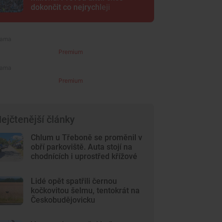
dokončit co nejrychleji
Premium
Premium
ejčtenější články
Chlum u Třeboně se proměnil v
obří parkoviště. Auta stojí na
chodnících i uprostřed křížové
cesty
Lidé opět spatřili černou
kočkovitou šelmu, tentokrát na
Českobudějovicku