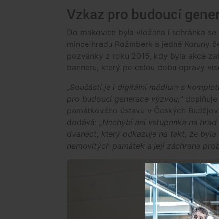
Vzkaz pro budoucí ge
Do makovice byla vložena i schránka s
mince hradu Rožmberk a jedné Koruny če
pozvánky z roku 2015, kdy byla akce zah
banneru, který po celou dobu opravy vise
„Součástí je i digitální médium s komple
pro budoucí generace výzvou,“
doplňuje
památkového ústavu v Českých Budějovic
dodává:
„Nechybí ani vstupenka na hra
dvanáct, který odkazuje na fakt, že byl
nemovitých památek a její záchrana probě