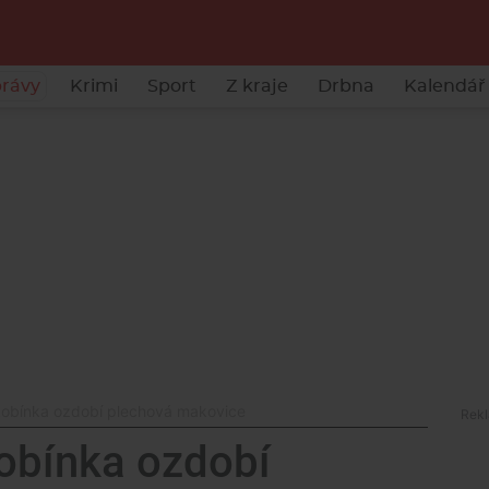
rávy
Krimi
Sport
Z kraje
Drbna
Kalendář 
kobínka ozdobí plechová makovice
obínka ozdobí