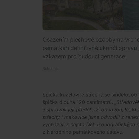
Osazením plechové ozdoby na vrcho
památkáři definitivně ukončí opravu j
vzkazem pro budoucí generace.
Špičku kuželovité střechy se šindelovou
špička dlouhá 120 centimetrů.
„Středově
inspirovali její předchozí obnovou, ke 
střechy i makovice jsme odvodili z renes
vycházeli z nejstarších ikonografických
z Národního památkového ústavu.