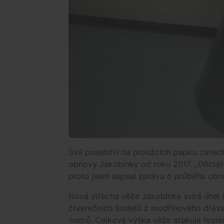
Své poselství na proužcích papíru zanecha
obnovy Jakobínky od roku 2017.
„
Oficiá
proto jsem sepsal zprávu o průběhu obn
Nová střecha věže Jakobínka svírá úhel š
čtverečních šindelů z modřínového dřeva
metrů. Celková výška věže atakuje hranic