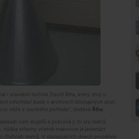
l i stavební technik David Říha, který stojí u
lních informací bude v archivech dostupných dost,
ovy věže z osobního pohledu“
, dodává
Říha
.
edesát osm stupňů a pokrývá ji tři sta metrů
. Výška střechy včetně makovice je jedenáct
i čtyřiceti metrů. V následujících dnech proběhne