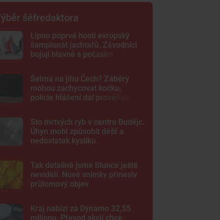
ýběr šéfredaktora
Lipno poprvé hostí evropský
šampionát jachtařů. Závodníci
bojují hlavně s počasím
Šelma na jihu Čech? Záběry
mohou zachycovat kočku,
policie hlášení dál prověřuje
Sto mrtvých ryb v centru Budějc.
Úhyn mohl způsobit déšť a
nedostatek kyslíku
Tak detailně jsme Slunce ještě
neviděli. Nové snímky přinesly
průlomový objev
Kraj nabízí za Dynamo 32,55
milionu. Převod akcií chce