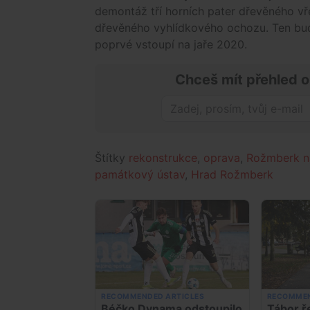
demontáž tří horních pater dřevěného vř
dřevěného vyhlídkového ochozu. Ten bud
poprvé vstoupí na jaře 2020.
Chceš mít přehled o
Štítky
rekonstrukce
,
oprava
,
Rožmberk n
památkový ústav
,
Hrad Rožmberk