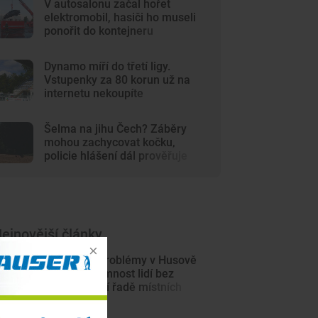
V autosalonu začal hořet
elektromobil, hasiči ho museli
ponořit do kontejneru
Dynamo míří do třetí ligy.
Vstupenky za 80 korun už na
internetu nekoupíte
Šelma na jihu Čech? Záběry
mohou zachycovat kočku,
policie hlášení dál prověřuje
ejnovější články
Tábor řeší problémy v Husově
parku. Přítomnost lidí bez
domova vadí řadě místních