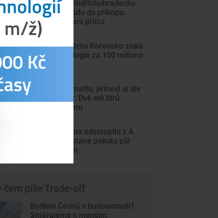
Cyklista na Jindřichohradecku
zemřel po pádu do příkopu.
Nepomohla ani přilba
Vodní elektrárna Kořensko získá
nové technologie za 100 milionů
korun
Chtěl ukrást naftu, přinesl si ale
malý kanystr. Dvě stě litrů
vyteklo na zem
Béčko Dynama odstoupilo z 4.
ligy. Klub dostane pokutu půl
milionu korun
 čem píše Trade-off
Bydlení Čechů v budoucnosti?
Směřujeme k menším