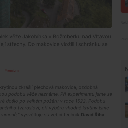
lek věže Jakobínka v Rožmberku nad Vltavou
ejí střechy. Do makovice vložili i schránku se
N
Premium
 krytinou zkrášlí plechová makovice, ozdobná
kou podobu věže neznáme. Při experimentu jsme se
které došlo po velkém požáru v roce 1522. Podobu
ančního tvarosloví; při výběru vhodné krytiny jsme
 pramenů,“
vysvětluje stavební technik
David Říha