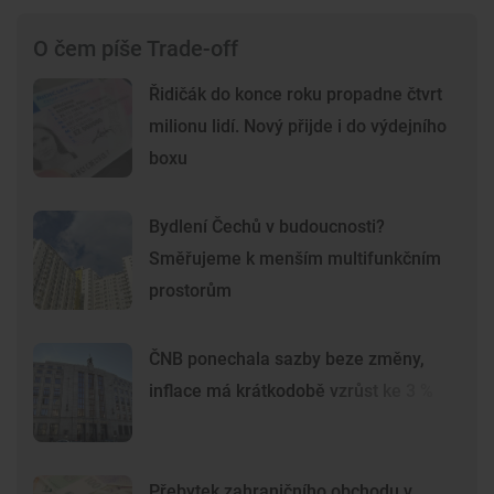
O čem píše Trade-off
Řidičák do konce roku propadne čtvrt
milionu lidí. Nový přijde i do výdejního
boxu
Bydlení Čechů v budoucnosti?
Směřujeme k menším multifunkčním
prostorům
ČNB ponechala sazby beze změny,
inflace má krátkodobě vzrůst ke 3 %
Přebytek zahraničního obchodu v