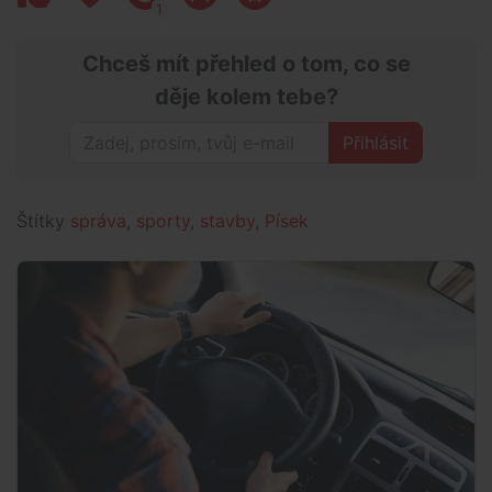
1
Chceš mít přehled o tom, co se
děje kolem tebe?
Přihlásit
Štítky
správa
,
sporty
,
stavby
,
Písek