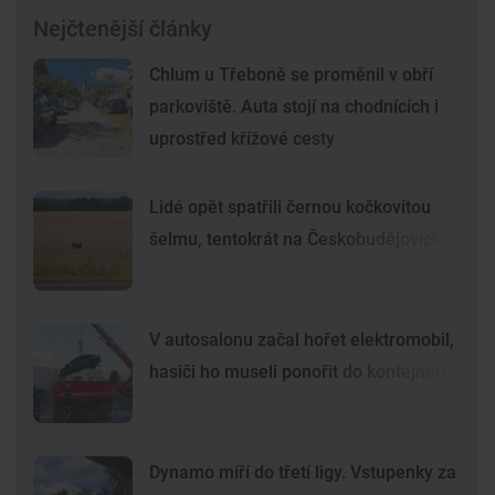
Nejčtenější články
Chlum u Třeboně se proměnil v obří
parkoviště. Auta stojí na chodnících i
uprostřed křížové cesty
Lidé opět spatřili černou kočkovitou
šelmu, tentokrát na Českobudějovicku
V autosalonu začal hořet elektromobil,
hasiči ho museli ponořit do kontejneru
Dynamo míří do třetí ligy. Vstupenky za