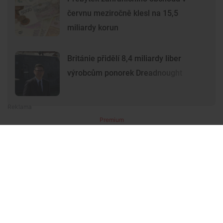
červnu meziročně klesl na 15,5
miliardy korun
Británie přidělí 8,4 miliardy liber
výrobcům ponorek Dreadnought
Premium
Premium
Další články
Další komerční články