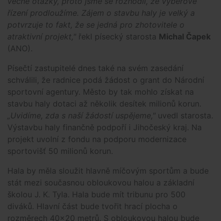
věcné otázky, proto jsme se rozhodli, že výběrové
řízení prodloužíme. Zájem o stavbu haly je velký a
potvrzuje to fakt, že se jedná pro zhotovitele o
atraktivní projekt,"
řekl písecký starosta
Michal Čapek
(ANO).
Písečtí zastupitelé dnes také na svém zasedání
schválili, že radnice podá žádost o grant do Národní
sportovní agentury. Město by tak mohlo získat na
stavbu haly dotaci až několik desítek milionů korun.
„Uvidíme, zda s naší žádostí uspějeme,"
uvedl starosta.
Výstavbu haly finančně podpoří i Jihočeský kraj. Na
projekt uvolní z fondu na podporu modernizace
sportovišť 50 milionů korun.
Hala by měla sloužit hlavně míčovým sportům a bude
stát mezi současnou obloukovou halou a základní
školou J. K. Tyla. Hala bude mít tribunu pro 500
diváků. Hlavní část bude tvořit hrací plocha o
rozměrech 40x20 metrů. S obloukovou halou bude