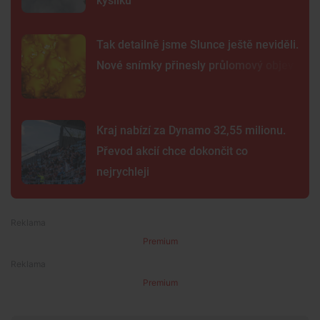
kyslíku
Tak detailně jsme Slunce ještě neviděli.
Nové snímky přinesly průlomový objev
Kraj nabízí za Dynamo 32,55 milionu.
Převod akcií chce dokončit co
nejrychleji
Premium
Premium