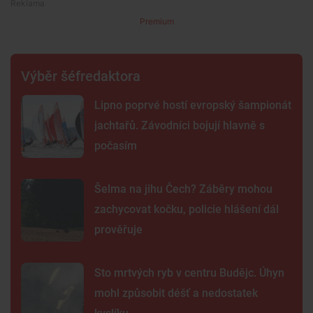
Premium
Výběr šéfredaktora
Lipno poprvé hostí evropský šampionát
jachtařů. Závodníci bojují hlavně s
počasím
Šelma na jihu Čech? Záběry mohou
zachycovat kočku, policie hlášení dál
prověřuje
Sto mrtvých ryb v centru Budějc. Úhyn
mohl způsobit déšť a nedostatek