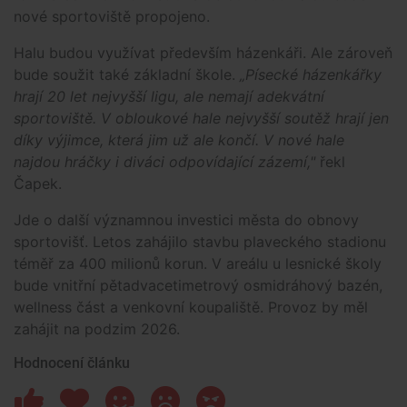
nové sportoviště propojeno.
Halu budou využívat především házenkáři. Ale zároveň
bude soužit také základní škole.
„Písecké házenkářky
hrají 20 let nejvyšší ligu, ale nemají adekvátní
sportoviště. V obloukové hale nejvyšší soutěž hrají jen
díky výjimce, která jim už ale končí. V nové hale
najdou hráčky i diváci odpovídající zázemí,"
řekl
Čapek.
Jde o další významnou investici města do obnovy
sportovišť. Letos zahájilo stavbu plaveckého stadionu
téměř za 400 milionů korun. V areálu u lesnické školy
bude vnitřní pětadvacetimetrový osmidráhový bazén,
wellness část a venkovní koupaliště. Provoz by měl
zahájit na podzim 2026.
Hodnocení článku