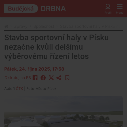
Zprávy
Společnost
Stavba sportovní haly v Písku nezač
Stavba sportovní haly v Písku
nezačne kvůli delšímu
výběrovému řízení letos
Pátek, 24. října 2025, 17:58
Diskutuj na FB
Autoři
ČTK
| Foto
Město Písek