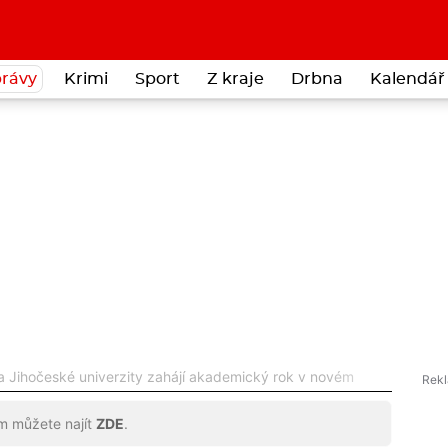
rávy
Krimi
Sport
Z kraje
Drbna
Kalendář 
a Jihočeské univerzity zahájí akademický rok v novém
ům můžete najít
ZDE
.