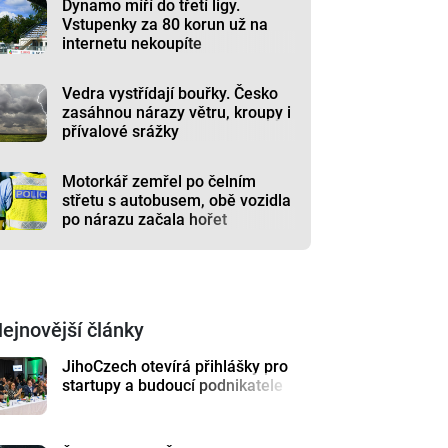
Dynamo míří do třetí ligy.
Vstupenky za 80 korun už na
internetu nekoupíte
Vedra vystřídají bouřky. Česko
zasáhnou nárazy větru, kroupy i
přívalové srážky
Motorkář zemřel po čelním
střetu s autobusem, obě vozidla
po nárazu začala hořet
ejnovější články
JihoCzech otevírá přihlášky pro
startupy a budoucí podnikatele