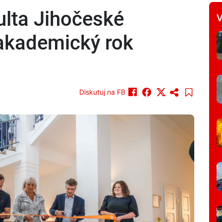
lta Jihočeské
V
 akademický rok
Diskutuj na FB