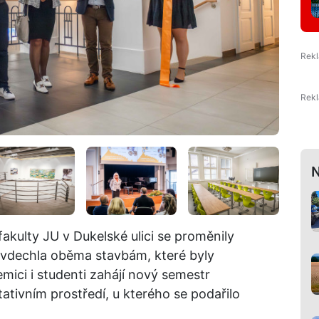
N
akulty JU v Dukelské ulici se proměnily
 vdechla oběma stavbám, které byly
emici i studenti zahájí nový semestr
tivním prostředí, u kterého se podařilo