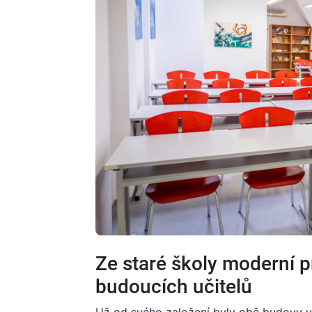
Ze staré školy moderní p
budoucích učitelů
Už od svého založení byly obě budovy v D