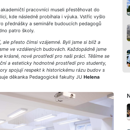
 akademičtí pracovníci museli přestěhovat do
ci, kde následně probíhala i výuka. Vstříc vyšlo
 pro přednášky a semináře budoucích pedagogů
dno patro školy.
 ale přesto čímsi vzájemné. Byli jsme si blíž a
yž jsme ve vzdálených budovách. Každopádně jsme
e krásné, nové prostředí pro naši práci. Těšíme se
kční a esteticky hodnotné prostředí pro studenty,
ry spojují respekt k historickému rázu budov s
suje děkanka Pedagogické fakulty JU
Helena
N