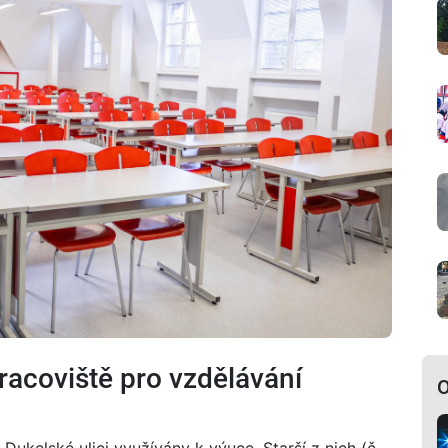
racoviště pro vzdělávání
O
ukelské ulici využívány k výuce. Starší z nich (č.