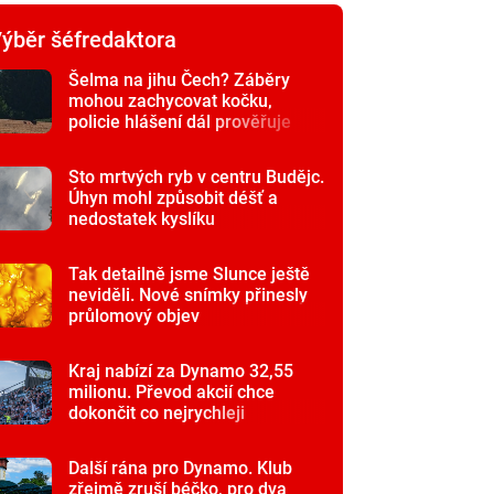
ýběr šéfredaktora
Šelma na jihu Čech? Záběry
mohou zachycovat kočku,
policie hlášení dál prověřuje
Sto mrtvých ryb v centru Budějc.
Úhyn mohl způsobit déšť a
nedostatek kyslíku
Tak detailně jsme Slunce ještě
neviděli. Nové snímky přinesly
průlomový objev
Kraj nabízí za Dynamo 32,55
milionu. Převod akcií chce
dokončit co nejrychleji
Další rána pro Dynamo. Klub
zřejmě zruší béčko, pro dva