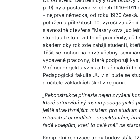
p. 9) byla postavena v letech 1910–1911
– nejprve německá, od roku 1920 česká. 
položen u příležitosti 10. výročí založen
slavnostně otevřena "Masarykova jubilejn
stoletou historii viditelně proměnily, uči
akademický rok zde zahájí studenti, kteř
Těšit se mohou na nové učebny, seminárn
vybavené pracovny, které podporují kval
V rámci projektu vznikla také malotřídn
Pedagogická fakulta JU v ní bude se st
a učitele základních škol v regionu.
„Rekonstrukce přinesla nejen zvýšení kom
které odpovídá významu pedagogické pro
ještě atraktivnějším místem pro studium i
rekonstrukci podíleli – projektantům, fi
řadě kolegům, kteří to celé měli na staros
Kompletní renovace obou budov stála 120