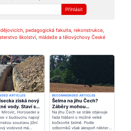
Přihlásit
dějovicích
,
pedagogická fakulta
,
rekonstrukce
,
sterstvo školství
,
mládeže a tělovýchovy České