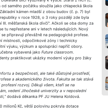
 a od samého počátku sloužila jako chlapecká škola
Základní kámen mladší z obou budov (č. p. 7) byl
í republiky v roce 1928, o 3 roky později zde byla
í III. měšťanská škola dívčí". Ačkoli se oba domy za
t se tu nepřestane ani v letech následujících. Nový
í se připravují převážně na pedagogické profese.
í místnosti, odpočinkové zóny i technicky
itní výuku, výzkum a spolupráci napříč obory.
í učebna vybavená jako
Future classroom
.
udenty praktikovat ukázky moderní výuky pro žáky
fortu a bezpečnosti, ale také důstojné prostředí,
fese a akademického života. Fakulta se tak stává
 profesní rozvoj. Děkuji všem, kteří se na
rmám, vedení Jihočeské univerzity a v neposlední
ti,“
dodává děkanka PF JU Helena Koldová.
 milionů Kč, větší polovinu pokryla dotace