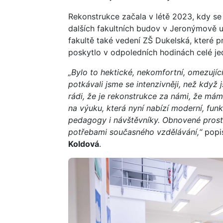
Rekonstrukce začala v létě 2023, kdy se
dalších fakultních budov v Jeronýmově uli
fakultě také vedení ZŠ Dukelská, které
poskytlo v odpoledních hodinách celé je
„Bylo to hektické, nekomfortní, omezující,
potkávali jsme se intenzivněji, než kd
rádi, že je rekonstrukce za námi, že mám
na výuku, která nyní nabízí moderní, fun
pedagogy i návštěvníky. Obnovené prosto
potřebami současného vzdělávání,“
popi
Koldová
.