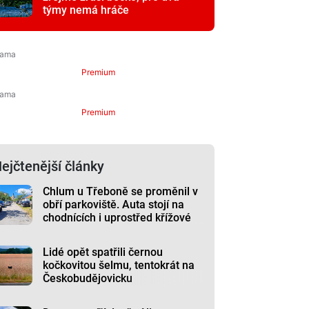
týmy nemá hráče
Premium
Premium
ejčtenější články
Chlum u Třeboně se proměnil v
obří parkoviště. Auta stojí na
chodnících i uprostřed křížové
cesty
Lidé opět spatřili černou
kočkovitou šelmu, tentokrát na
Českobudějovicku