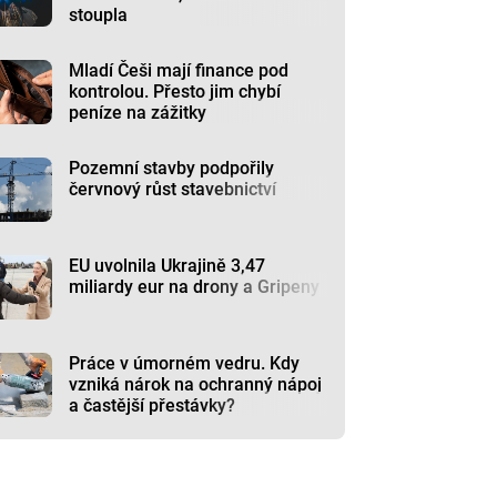
stoupla
Mladí Češi mají finance pod
kontrolou. Přesto jim chybí
peníze na zážitky
Pozemní stavby podpořily
červnový růst stavebnictví
EU uvolnila Ukrajině 3,47
miliardy eur na drony a Gripeny
Práce v úmorném vedru. Kdy
vzniká nárok na ochranný nápoj
a častější přestávky?