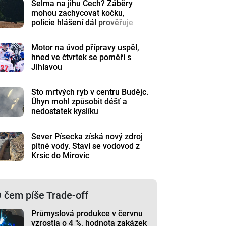
Šelma na jihu Čech? Záběry
mohou zachycovat kočku,
policie hlášení dál prověřuje
Motor na úvod přípravy uspěl,
hned ve čtvrtek se poměří s
Jihlavou
Sto mrtvých ryb v centru Budějc.
Úhyn mohl způsobit déšť a
nedostatek kyslíku
Sever Písecka získá nový zdroj
pitné vody. Staví se vodovod z
Krsic do Mirovic
 čem píše Trade-off
Průmyslová produkce v červnu
vzrostla o 4 %, hodnota zakázek