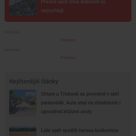
Převod akcií chce dokončit co
nejrychleji
Premium
Premium
Nejčtenější články
Chlum u Třeboně se proměnil v obří
parkoviště. Auta stojí na chodnících i
uprostřed křížové cesty
Lidé opět spatřili černou kočkovitou