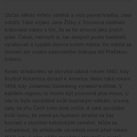
Občas někdo město obléhal a vida pevné hradby, zase
odtáhl. Také vojsko Jana Žižky z Trocnova obléhalo
královské město s tím, že se ho zmocní jako jiných
sídel. Čekali, netroufli si, tak alespoň podle badatelů
vyrabovali a vypálili dvorce kolem města. Do města se
dostalo jen vojsko pasovského biskupa lstí Pražskou
bránou.
Konec středověku se obvykle udává rokem 1492, kdy
Kryštof Kolumbus dorazil k Americe. Nebo také rokem
1456, kdy Johannes Gutenberg vynalezl knihtisk. V
každém regionu to mohlo být pozvolně plus mínus. U
nás to bylo zpožděné kvůli husitským válkám, zrovna
tady na jihu Čech toho dost zničili. A také zpoždění
kvůli tomu, že země po husitech ztratila na čas
kontakt s okolními katolickými zeměmi. Může se
odhadnout, že středověk ve městě mizel před rokem