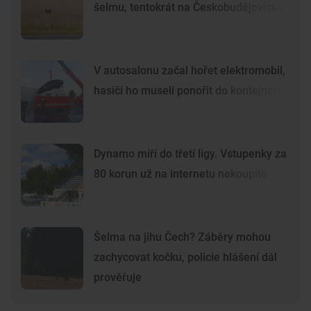
šelmu, tentokrát na Českobudějovicku
V autosalonu začal hořet elektromobil,
hasiči ho museli ponořit do kontejneru
Dynamo míří do třetí ligy. Vstupenky za
80 korun už na internetu nekoupíte
Šelma na jihu Čech? Záběry mohou
zachycovat kočku, policie hlášení dál
prověřuje