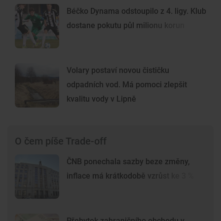
Béčko Dynama odstoupilo z 4. ligy. Klub
dostane pokutu půl milionu korun
Volary postaví novou čističku
odpadních vod. Má pomoci zlepšit
kvalitu vody v Lipně
O čem píše Trade-off
ČNB ponechala sazby beze změny,
inflace má krátkodobě vzrůst ke 3 %
Přebytek zahraničního obchodu v