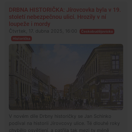
DRBNA HISTORIČKA: Jírovcovka byla v 19.
století nebezpečnou ulicí. Hrozily v ní
loupeže i mordy
Čtvrtek, 17. dubna 2025, 16:00
Českobudějovicko
Historička
V novém díle Drbny historičky se Jan Schinko
podíval na historii Jírovcovy ulice. Té dlouhé roky
chybělo osvětlení, a patřila tak mezi ty méně