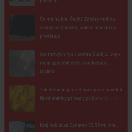
počasím
Šelma na jihu Čech? Záběry mohou
zachycovat kočku, policie hlášení dál
prověřuje
Sto mrtvých ryb v centru Budějc. Úhyn
mohl způsobit déšť a nedostatek
kyslíku
Tak detailně jsme Slunce ještě neviděli.
Nové snímky přinesly průlomový objev
Kraj nabízí za Dynamo 32,55 milionu.