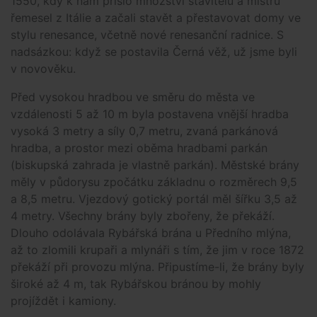
1550, kdy k nám přišlo množství stavitelů a mistrů
řemesel z Itálie a začali stavět a přestavovat domy ve
stylu renesance, včetně nové renesanční radnice. S
nadsázkou: když se postavila Černá věž, už jsme byli
v novověku.
Před vysokou hradbou ve směru do města ve
vzdálenosti 5 až 10 m byla postavena vnější hradba
vysoká 3 metry a síly 0,7 metru, zvaná parkánová
hradba, a prostor mezi oběma hradbami parkán
(biskupská zahrada je vlastně parkán). Městské brány
měly v půdorysu zpočátku základnu o rozměrech 9,5
a 8,5 metru. Vjezdový gotický portál měl šířku 3,5 až
4 metry. Všechny brány byly zbořeny, že překáží.
Dlouho odolávala Rybářská brána u Předního mlýna,
až to zlomili krupaři a mlynáři s tím, že jim v roce 1872
překáží při provozu mlýna. Připustíme-li, že brány byly
široké až 4 m, tak Rybářskou bránou by mohly
projíždět i kamiony.