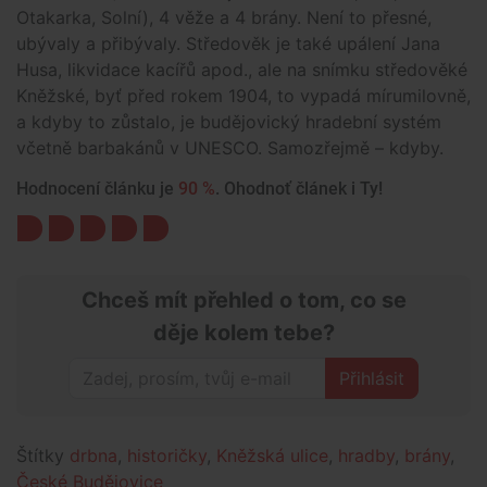
Otakarka, Solní), 4 věže a 4 brány. Není to přesné,
ubývaly a přibývaly. Středověk je také upálení Jana
Husa, likvidace kacířů apod., ale na snímku středověké
Kněžské, byť před rokem 1904, to vypadá mírumilovně,
a kdyby to zůstalo, je budějovický hradební systém
včetně barbakánů v UNESCO. Samozřejmě – kdyby.
Hodnocení článku je
90 %
. Ohodnoť článek i Ty!
Chceš mít přehled o tom, co se
děje kolem tebe?
Přihlásit
Štítky
drbna
,
historičky
,
Kněžská ulice
,
hradby
,
brány
,
České Budějovice