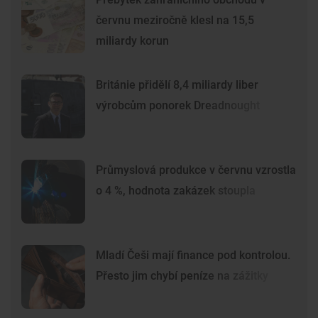
červnu meziročně klesl na 15,5
miliardy korun
Británie přidělí 8,4 miliardy liber
výrobcům ponorek Dreadnought
Průmyslová produkce v červnu vzrostla
o 4 %, hodnota zakázek stoupla
Mladí Češi mají finance pod kontrolou.
Přesto jim chybí peníze na zážitky