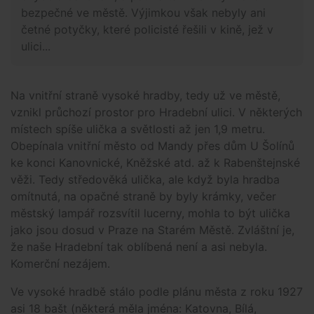
bezpečné ve městě. Výjimkou však nebyly ani
četné potyčky, které policisté řešili v kině, jež v
ulici...
Na vnitřní straně vysoké hradby, tedy už ve městě,
vznikl průchozí prostor pro Hradební ulici. V některých
místech spíše ulička a světlosti až jen 1,9 metru.
Obepínala vnitřní město od Mandy přes dům U Šolínů
ke konci Kanovnické, Kněžské atd. až k Rabenštejnské
věži. Tedy středověká ulička, ale když byla hradba
omítnutá, na opačné straně by byly krámky, večer
městský lampář rozsvítil lucerny, mohla to být ulička
jako jsou dosud v Praze na Starém Městě. Zvláštní je,
že naše Hradební tak oblíbená není a asi nebyla.
Komerční nezájem.
Ve vysoké hradbě stálo podle plánu města z roku 1927
asi 18 bašt (některá měla jména: Katovna, Bílá,