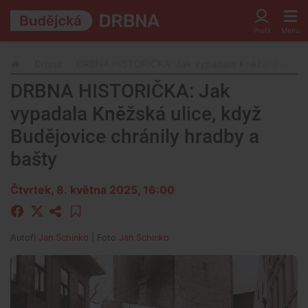
Drbna
DRBNA HISTORIČKA: Jak vypadala Kněžská ulice, k
DRBNA HISTORIČKA: Jak
vypadala Kněžská ulice, když
Budějovice chránily hradby a
bašty
Čtvrtek, 8. května 2025, 16:00
Autoři
Jan Schinko
| Foto
Jan Schinko