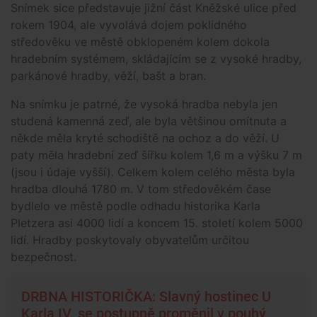
Snímek sice představuje jižní část Kněžské ulice před
rokem 1904, ale vyvolává dojem poklidného
středověku ve městě obklopeném kolem dokola
hradebním systémem, skládajícím se z vysoké hradby,
parkánové hradby, věží, bašt a bran.
Na snímku je patrné, že vysoká hradba nebyla jen
studená kamenná zeď, ale byla většinou omítnuta a
někde měla kryté schodiště na ochoz a do věží. U
paty měla hradební zeď šířku kolem 1,6 m a výšku 7 m
(jsou i údaje vyšší). Celkem kolem celého města byla
hradba dlouhá 1780 m. V tom středověkém čase
bydlelo ve městě podle odhadu historika Karla
Pletzera asi 4000 lidí a koncem 15. století kolem 5000
lidí. Hradby poskytovaly obyvatelům určitou
bezpečnost.
DRBNA HISTORIČKA: Slavný hostinec U
Karla IV. se postupně proměnil v pouhý