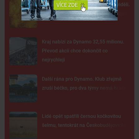
Tak detailně jsme Slunce ještě neviděli.
Nové snímky přinesly průlomový objev
Kraj nabízí za Dynamo 32,55 milionu.
Převod akcií chce dokončit co
nejrychleji
Další rána pro Dynamo. Klub zřejmě
zruší béčko, pro dva týmy nemá hráče
Lidé opět spatřili černou kočkovitou
šelmu, tentokrát na Českobudějovicku