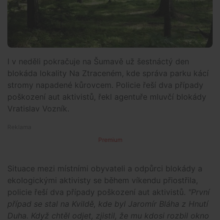
I v neděli pokračuje na Šumavě už šestnáctý den
blokáda lokality Na Ztraceném, kde správa parku kácí
stromy napadené kůrovcem. Policie řeší dva případy
poškození aut aktivistů, řekl agentuře mluvčí blokády
Vratislav Vozník.
Premium
Situace mezi místními obyvateli a odpůrci blokády a
ekologickými aktivisty se během víkendu přiostřila,
policie řeší dva případy poškození aut aktivistů.
"První
případ se stal na Kvildě, kde byl Jaromír Bláha z Hnutí
Duha. Když chtěl odjet, zjistil, že mu kdosi rozbil okno