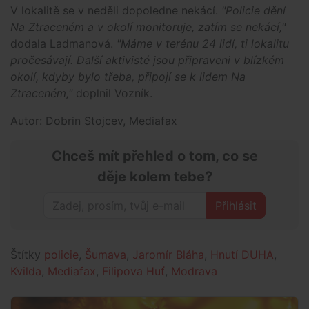
V lokalitě se v neděli dopoledne nekácí.
"Policie dění
Na Ztraceném a v okolí monitoruje, zatím se nekácí,"
dodala Ladmanová.
"Máme v terénu 24 lidí, ti lokalitu
pročesávají. Další aktivisté jsou připraveni v blízkém
okolí, kdyby bylo třeba, připojí se k lidem Na
Ztraceném,"
doplnil Vozník.
Autor: Dobrin Stojcev, Mediafax
Chceš mít přehled o tom, co se
děje kolem tebe?
Přihlásit
Štítky
policie
,
Šumava
,
Jaromír Bláha
,
Hnutí DUHA
,
Kvilda
,
Mediafax
,
Filipova Huť
,
Modrava