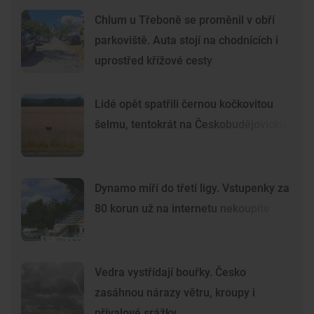
Chlum u Třeboně se proměnil v obří
parkoviště. Auta stojí na chodnících i
uprostřed křížové cesty
Lidé opět spatřili černou kočkovitou
šelmu, tentokrát na Českobudějovicku
Dynamo míří do třetí ligy. Vstupenky za
80 korun už na internetu nekoupíte
Vedra vystřídají bouřky. Česko
zasáhnou nárazy větru, kroupy i
přívalové srážky