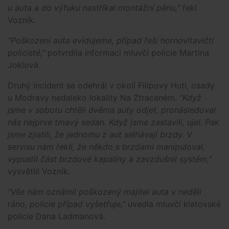
u auta a do výfuku nastříkal montážní pěnu,"
řekl
Vozník.
"Poškození auta evidujeme, případ řeší hornovltavičtí
policisté,"
potvrdila informaci mluvčí policie Martina
Joklová.
Druhý incident se odehrál v okolí Filipovy Huti, osady
u Modravy nedaleko lokality Na Ztraceném.
"Když
jsme v sobotu chtěli dvěma auty odjet, pronásledoval
nás nejprve tmavý sedan. Když jsme zastavili, ujel. Pak
jsme zjistili, že jednomu z aut selhávají brzdy. V
servisu nám řekli, že někdo s brzdami manipuloval,
vypustil část brzdové kapaliny a zavzdušnil systém,"
vysvětlil Vozník.
"Vše nám oznámil poškozený majitel auta v neděli
ráno, policie případ vyšetřuje,"
uvedla mluvčí klatovské
policie Dana Ladmanová.