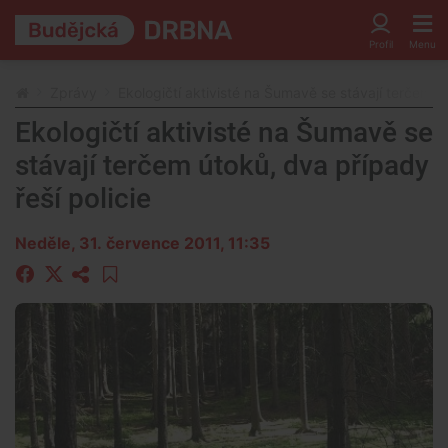
Zprávy
Ekologičtí aktivisté na Šumavě se stávají terčem út
Ekologičtí aktivisté na Šumavě se
stávají terčem útoků, dva případy
řeší policie
Neděle, 31. července 2011, 11:35