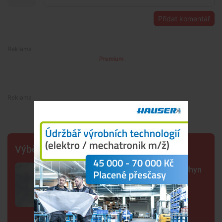
Přidat komentář
Premium
Premium
Výběr šéfredaktora
Sto mrtvých ryb v centru Budějc. Úhyn
mohl způsobit déšť a nedostatek
kyslíku