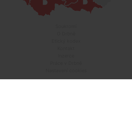
Soukromí
O Drbně
Etický kodex
Kontakt
Inzerce
Práce v Drbně
Nastavení cookies
Všechna práva vyhrazena, jakékoli užití obsahu včetné obsahu
a grafiky podléhá schválení provozovatelem serveru.
Drbna.cz využívá zpravodajství ČTK, jehož obsah je chráněn
autorským zákonem. Přepis, šíření či další zpřístupňování
tohoto obsahu či jeho částí veřejnosti, a to jakýmkoliv