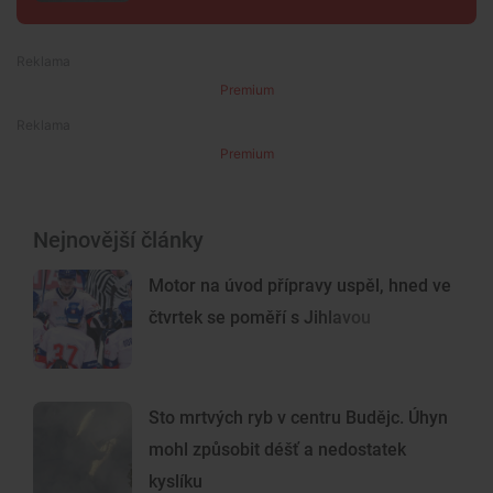
Premium
Premium
Nejnovější články
Motor na úvod přípravy uspěl, hned ve
čtvrtek se poměří s Jihlavou
Sto mrtvých ryb v centru Budějc. Úhyn
mohl způsobit déšť a nedostatek
kyslíku