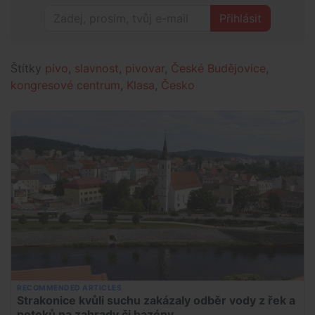
Přihlásit
Štítky
pivo
,
slavnost
,
pivovar
,
České Budějovice
,
kongresové centrum
,
Klasa
,
Česko