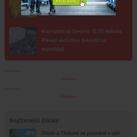
Nové snímky přinesly průlomový objev
Kraj nabízí za Dynamo 32,55 milionu.
Převod akcií chce dokončit co
nejrychleji
Premium
Premium
Nejčtenější články
Chlum u Třeboně se proměnil v obří