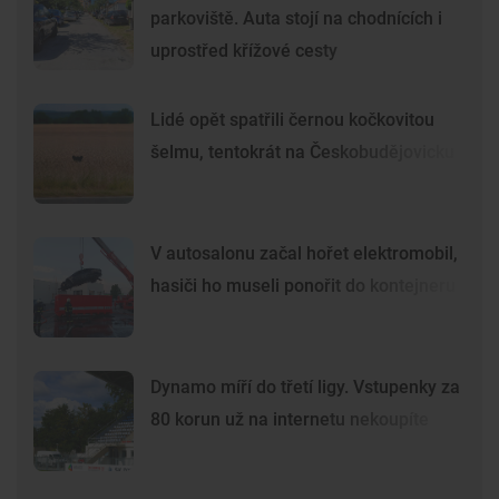
parkoviště. Auta stojí na chodnících i
uprostřed křížové cesty
Lidé opět spatřili černou kočkovitou
šelmu, tentokrát na Českobudějovicku
V autosalonu začal hořet elektromobil,
hasiči ho museli ponořit do kontejneru
Dynamo míří do třetí ligy. Vstupenky za
80 korun už na internetu nekoupíte