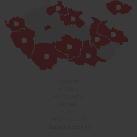
Soukromí
O Drbně
Etický kodex
Kontakt
Inzerce
Práce v Drbně
Nastavení cookies