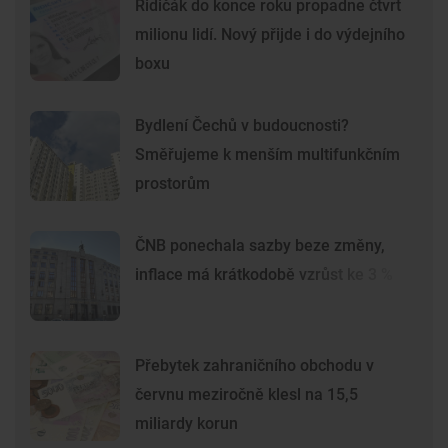
Řidičák do konce roku propadne čtvrt
milionu lidí. Nový přijde i do výdejního
boxu
Bydlení Čechů v budoucnosti?
Směřujeme k menším multifunkčním
prostorům
ČNB ponechala sazby beze změny,
inflace má krátkodobě vzrůst ke 3 %
Přebytek zahraničního obchodu v
červnu meziročně klesl na 15,5
miliardy korun