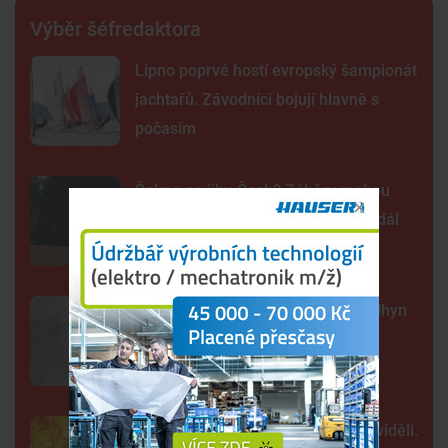
Výběr šéfredaktora
Lipno poprvé hostí evropský šampionát
jachtařů. Závodníci bojují hlavně s
počasím
Šelma na jihu Čech? Záběry mohou
zachycovat kočku, policie hlášení dál
prověřuje
Sto mrtvých ryb v centru Budějc. Úhyn
mohl způsobit déšť a nedostatek
kyslíku
Tak detailně jsme Slunce ještě neviděli.