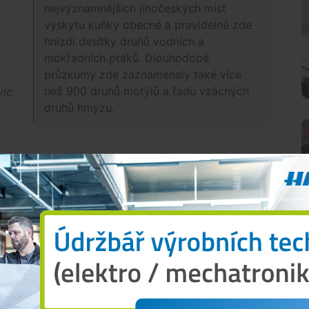
nejvýznamnějších jihočeských míst
výskytu kuňky obecné a pravidelně zde
hnízdí desítky druhů vodních a
mokřadních ptáků. Dlouhodobé
průzkumy zde zaznamenaly také více
než 900 druhů motýlů a řadu vzácných
víc
druhů hmyzu.
 jeho zastavění, popřeme vlastní koncepční
 které byly do revitalizace území vloženy,“
uvedl
pro životní prostředí rady města.
různé věci
vání
Lubomír Bureš
(Naše Česko) upozorňuje, že se
O
y od nového návrhu územního plánu.