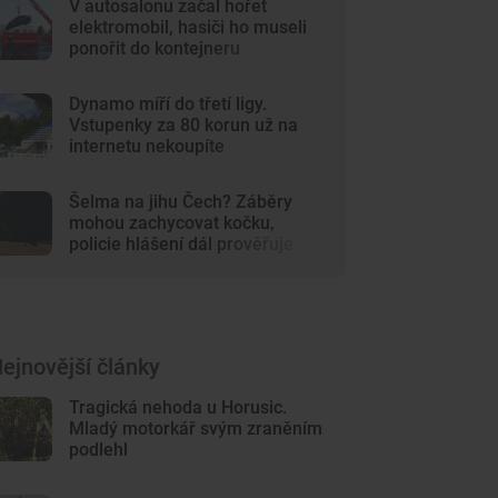
V autosalonu začal hořet
elektromobil, hasiči ho museli
ponořit do kontejneru
Dynamo míří do třetí ligy.
Vstupenky za 80 korun už na
internetu nekoupíte
Šelma na jihu Čech? Záběry
mohou zachycovat kočku,
policie hlášení dál prověřuje
ejnovější články
Tragická nehoda u Horusic.
Mladý motorkář svým zraněním
podlehl