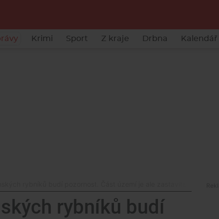
rávy
Krimi
Sport
Z kraje
Drbna
Kalendář 
ských rybníků budí pozornost. Část území je ale zastavitelná už rok
ských rybníků budí