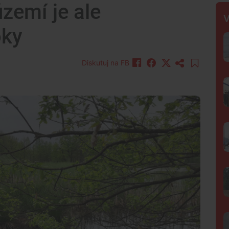
zemí je ale
V
oky
Diskutuj na FB