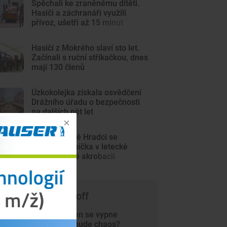
Spěchali ke zraněnému dítěti.
Hasiči a záchranáři využili
přívoz, ušetří až 15 minut
Hasiči z Mokrého slaví sto let.
Začínali s ruční stříkačkou, dnes
mají 130 členů
Úzkokolejka získala osvědčení
Drážního úřadu o bezpečnosti
na dalších pět let
V Jindřichově Hradci se
předvedla špička v letecké
bezmotorové akrobacii
 čem píše Trade-off
Už příští týden se vypne
gravitace a bude chaos?