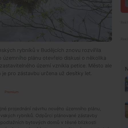
ských rybníků v Budějcích znovu rozvířila
 územního plánu otevřelo diskusi o několika
 zastavitelného území vznikla petice. Město ale
N
je pro zástavbu určena už desítky let.
Premium
ejné projednání návrhu nového územního plánu,
ovských rybníků. Odpůrci plánované zástavby
podlažních bytových domů v těsné blízkosti