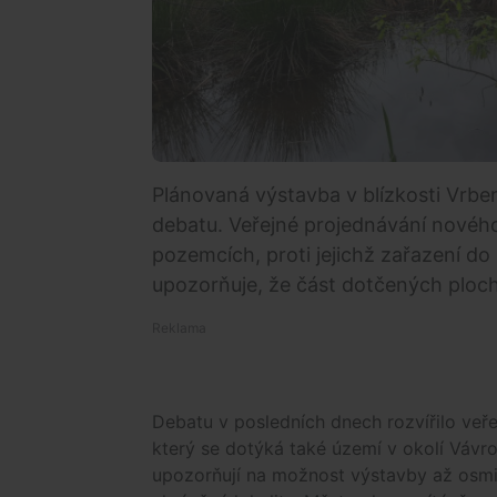
Plánovaná výstavba v blízkosti Vrben
debatu. Veřejné projednávání nového
pozemcích, proti jejichž zařazení do
upozorňuje, že část dotčených ploch 
Debatu v posledních dnech rozvířilo veř
který se dotýká také území v okolí Vávr
upozorňují na možnost výstavby až osmi