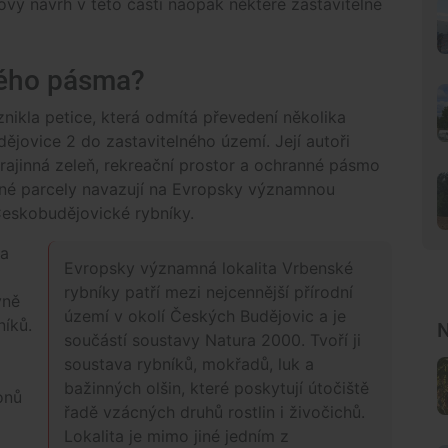
nový návrh v této části naopak některé zastavitelné
ného pásma?
ikla petice, která odmítá převedení několika
jovice 2 do zastavitelného území. Její autoři
krajinná zeleň, rekreační prostor a ochranné pásmo
ené parcely navazují na Evropsky významnou
 Českobudějovické rybníky.
ba
Evropsky významná lokalita Vrbenské
rybníky patří mezi nejcennější přírodní
vně
území v okolí Českých Budějovic a je
níků.
N
součástí soustavy Natura 2000. Tvoří ji
soustava rybníků, mokřadů, luk a
bažinných olšin, které poskytují útočiště
onů
řadě vzácných druhů rostlin i živočichů.
Lokalita je mimo jiné jedním z