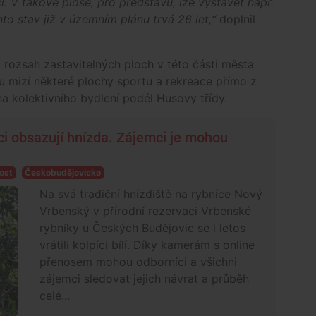
i. V takové ploše, pro představu, lze vystavět např.
to stav již v územním plánu trvá 26 let,“
doplnil
 rozsah zastavitelných ploch v této části města
u mizí některé plochy sportu a rekreace přímo z
ha kolektivního bydlení podél Husovy třídy.
ci obsazují hnízda. Zájemci je mohou
ost
Českobudějovicko
Na svá tradiční hnízdiště na rybníce Nový
Vrbenský v přírodní rezervaci Vrbenské
rybníky u Českých Budějovic se i letos
vrátili kolpíci bílí. Díky kamerám s online
přenosem mohou odborníci a všichni
zájemci sledovat jejich návrat a průběh
celé...