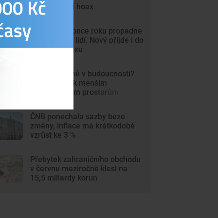
Internet děsí hoax
Řidičák do konce roku propadne
čtvrt milionu lidí. Nový přijde i do
výdejního boxu
Bydlení Čechů v budoucnosti?
Směřujeme k menším
multifunkčním prostorům
ČNB ponechala sazby beze
změny, inflace má krátkodobě
vzrůst ke 3 %
Přebytek zahraničního obchodu
v červnu meziročně klesl na
15,5 miliardy korun