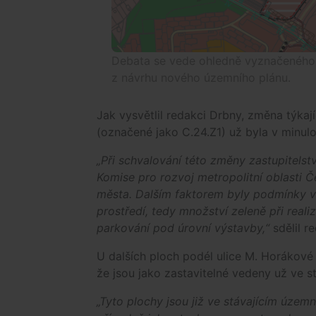
Debata se vede ohledně vyznačeného ú
z návrhu nového územního plánu.
Jak vysvětlil redakci Drbny, změna týkajíc
(označené jako C.24.Z1) už byla v minulo
„Při schvalování této změny zastupitels
Komise pro rozvoj metropolitní oblasti 
města. Dalším faktorem byly podmínky vý
prostředí, tedy množství zeleně při reali
parkování pod úrovní výstavby,“
sdělil r
U dalších ploch podél ulice M. Horákové
že jsou jako zastavitelné vedeny už ve s
„Tyto plochy jsou již ve stávajícím územ