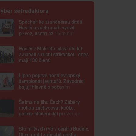
ýběr šéfredaktora
Spěchali ke zraněnému dítěti.
Hasiči a záchranáři využili
přívoz, ušetří až 15 minut
Hasiči z Mokrého slaví sto let.
Začínali s ruční stříkačkou, dnes
mají 130 členů
Lipno poprvé hostí evropský
šampionát jachtařů. Závodníci
bojují hlavně s počasím
Šelma na jihu Čech? Záběry
mohou zachycovat kočku,
policie hlášení dál prověřuje
Sto mrtvých ryb v centru Budějc.
Úhyn mohl způsobit déšť a