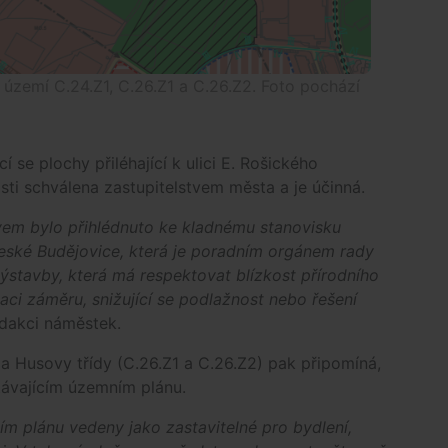
zemí C.24.Z1, C.26.Z1 a C.26.Z2. Foto pochází
í se plochy přiléhající k ulici E. Rošického
sti schválena zastupitelstvem města a je účinná.
tvem bylo přihlédnuto ke kladnému stanovisku
České Budějovice, která je poradním orgánem rady
stavby, která má respektovat blízkost přírodního
zaci záměru, snižující se podlažnost nebo řešení
edakci náměstek.
 a Husovy třídy (C.26.Z1 a C.26.Z2) pak připomíná,
távajícím územním plánu.
ním plánu vedeny jako zastavitelné pro bydlení,