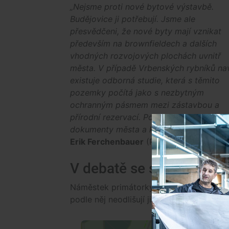
„Nejsme proti nové bytové výstavbě.
Budějovice ji potřebují. Jsme ale
přesvědčeni, že nové byty mají vznikat
především na brownfieldech a dalších
vhodných rozvojových plochách uvnitř
města. V případě Vrbenských rybníků na
existuje odborná studie, která s těmito
pozemky počítá jako s nezbytným
ochranným pásmem mezi zástavbou a
přírodní rezervací. Pokud dnes dovolíme
dokumenty města a kraje i smysl investic,
Erik Ferchenbauer
(Piráti), člen Komise 
V debatě se směšují dvě 
Náměstek primátorky pro územní pláno
podle něj neodlišují již schválené změn