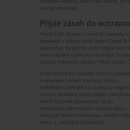
chráněné lokality. Město ale namítá, že 
plochy zmenšuje.
Přijde zásah do ochran
Právě kvůli obavám z možné zástavby vzn
pozemků v katastrálním území České Budě
upozorňují, že plochy dnes fungují jako 
mezi městem a přírodní rezervací. Dotč
lokalitu Vrbenské rybníky i Ptačí oblast
Podle petice by rozsáhlá bytová výstav
znamenala zvýšení dopravy, hluku i
světelného znečištění a mohla by negati
ovlivnit chráněné druhy ptáků i obojživel
Autoři zároveň připomínají, že do
revitalizace Vávrovských rybníků byly v
minulých letech investovány desítky mili
korun z veřejných prostředků.