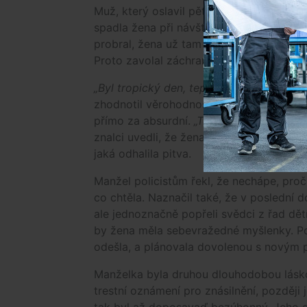
Muž, který oslavil pětapadesáté narozeni
spadla žena při návštěvě domu z podkrov
probral, žena už tam nebyla, tak jel na k
Proto zavolal záchrannou službu a poté 
„Byl tropický den, teplota ve stínu 30 s
zhodnotil věrohodnost mužova tvrzení s
přímo za absurdní.
„To je skutečně legend
znalci uvedli, že žena by musela spadnou
jaká odhalila pitva.
Manžel policistům řekl, že nechápe, proč 
co chtěla. Naznačil také, že v poslední d
ale jednoznačně popřeli svědci z řad dět
by žena měla sebevražedné myšlenky. Po
odešla, a plánovala dovolenou s novým p
Manželka byla druhou dlouhodobou lásko
trestní oznámení pro znásilnění, později 
tak byl až doposavaď bezúhonný. Jeho dě