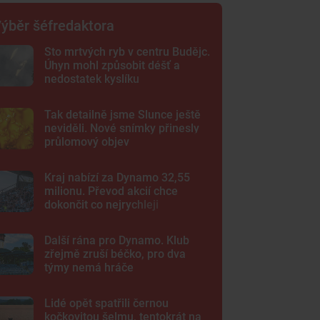
ýběr šéfredaktora
Sto mrtvých ryb v centru Budějc.
Úhyn mohl způsobit déšť a
nedostatek kyslíku
Tak detailně jsme Slunce ještě
neviděli. Nové snímky přinesly
průlomový objev
Kraj nabízí za Dynamo 32,55
milionu. Převod akcií chce
dokončit co nejrychleji
Další rána pro Dynamo. Klub
zřejmě zruší béčko, pro dva
týmy nemá hráče
Lidé opět spatřili černou
kočkovitou šelmu, tentokrát na