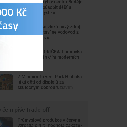
Sto mrtvých ryb v centru Budějc.
Úhyn mohl způsobit déšť a
nedostatek kyslíku
Sever Písecka získá nový zdroj
pitné vody. Staví se vodovod z
Krsic do Mirovic
DRBNA HISTORIČKA: Lannovka
byla výkladní skříní moderních
Budějovic
Z Minecraftu ven. Park Hluboká
láká děti od displejů za
skutečným dobrodružstvím
 čem píše Trade-off
Průmyslová produkce v červnu
vzrostla o 4 %, hodnota zakázek