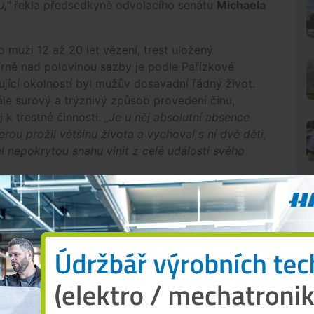
,"
řekla předsedkyně odvolacího senátu
Michaela
 muži 12 až 20 let vězení, trest uložený
ně nad polovinou sazby je podle Pařízkové
ující okolností byl mužův dosavadní řádný život.
ále surový a trýznivý způsob provedení činu,
 k trestné činnosti.
„Je u něj absolutní absence
erou prožil většinu života a vychoval s ní dvě děti,
l nepokrytou snahu vinit z celé události svého
íral
dy si osmačtyřicetiletá žena přišla do svého
N
soudu neunesl, že ho žena opustila.
„Napadl ji kopy
a, a způsobil jí tak rozsáhlá poranění. Poté ji
y na levém zápěstí ji tam nechal vykrvácet,"
uvedl