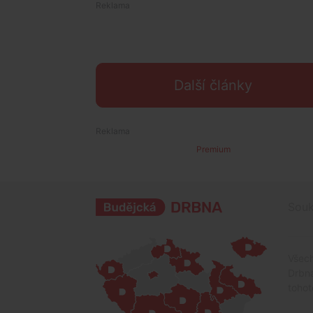
Další články
Premium
Souk
Všech
Drbna
tohot