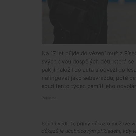
Na 17 let půjde do vězení muž z Píse
svých dvou dospělých dětí, která se
pak ji naložil do auta a odvezl do lesa
nafingovat jako sebevraždu, poté pa
soud tento týden zamítl jeho odvolán
Soud uvedl, že přímý důkaz o mužově vin
důkazů je učebnicovým příkladem, kdy je