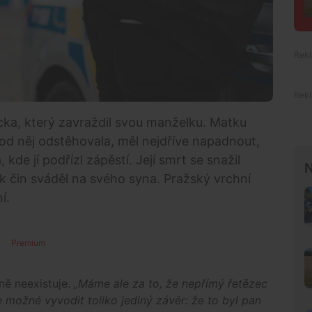
cka, který zavraždil svou manželku. Matku
 od něj odstěhovala, měl nejdříve napadnout,
, kde jí podřízl zápěstí. Její smrt se snažil
N
k čin sváděl na svého syna. Pražský vrchní
í.
Premium
ě neexistuje.
„Máme ale za to, že nepřímý řetězec
 možné vyvodit toliko jediný závěr: že to byl pan