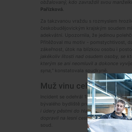
obžalovaný, kdo zavraždil svou manželku
Pařízková
.
Za takzvanou vraždu s rozmyslem hrozilo
českobudějovickým krajským soudem mír
adekvátní. Upozornila, že jedinou polehč
Přitěžoval mu motiv - pomstychtivost, d
zákeřnost, útok na blízkou osobu i postoj
jakékoliv lítosti nad osudem osoby, se kt
kterým se ani neomluvil a dokonce vyvíje
syna,"
konstatovala soudkyně.
Muž vinu celou dobu pop
Incident se odehrál 15. července 2024, k
bývalého bydliště pro poštu. Muž podle 
i údery pěstmi do hlavy a dalších částí těl
dopravil na lesní cestu a po přetětí tepn
soud.