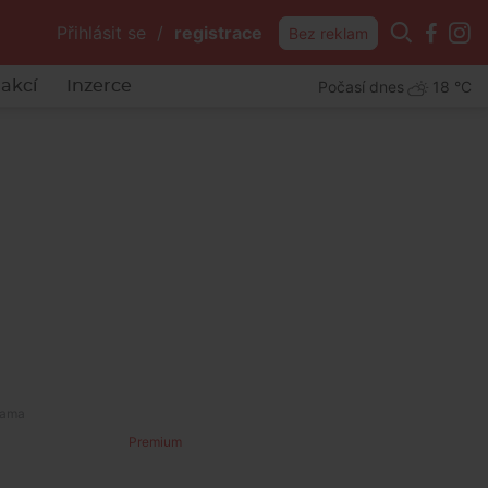
Přihlásit se
/
registrace
Bez reklam
Počasí dnes
18 °C
akcí
Inzerce
u
Premium