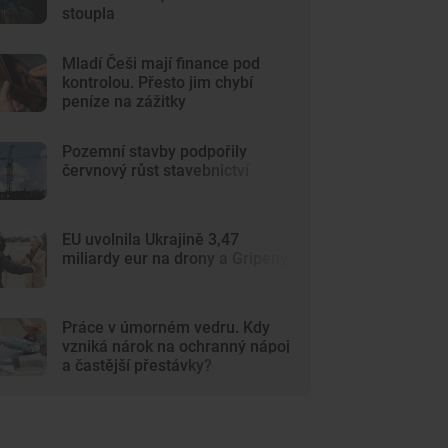
stoupla
Mladí Češi mají finance pod
kontrolou. Přesto jim chybí
peníze na zážitky
Pozemní stavby podpořily
červnový růst stavebnictví
EU uvolnila Ukrajině 3,47
miliardy eur na drony a Gripeny
Práce v úmorném vedru. Kdy
vzniká nárok na ochranný nápoj
a častější přestávky?