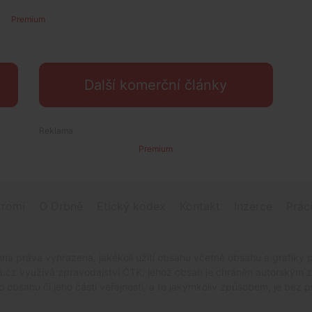
Premium
Další komerční články
Premium
romí
O Drbně
Etický kodex
Kontakt
Inzerce
Prác
na práva vyhrazena, jakékoli užití obsahu včetné obsahu a grafiky 
.cz využívá zpravodajství ČTK, jehož obsah je chráněn autorským zák
o obsahu či jeho částí veřejnosti, a to jakýmkoliv způsobem, je be