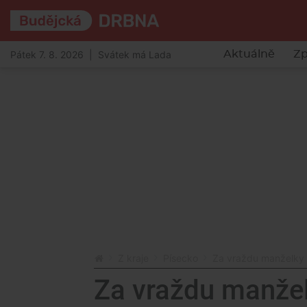
Pátek 7. 8. 2026 | Svátek má Lada
Aktuálně
Zp
Z kraje
Písecko
Za vraždu manželky s
Za vraždu manže