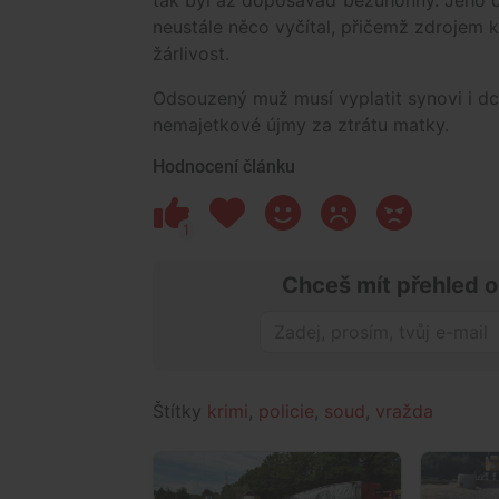
neustále něco vyčítal, přičemž zdrojem 
žárlivost.
Odsouzený muž musí vyplatit synovi i dc
nemajetkové újmy za ztrátu matky.
Hodnocení článku
1
Chceš mít přehled o
Štítky
krimi
,
policie
,
soud
,
vražda