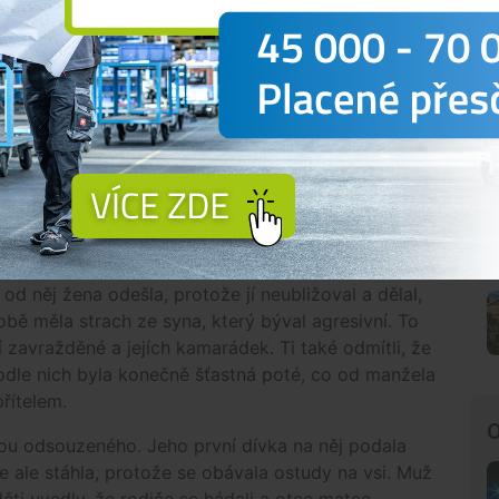
ny, vinu od počátku odmítal. Podle jeho verze
í, on potom upadl na ni a ztratil vědomí. Když se
ole do lesa na houby a tam ji objevil už mrtvou.
omdlel.
tupňů. To věru nevypadá na houbařské žně,“
tátní zástupce. Soudkyně pak označila obhajobu
a, kterou lze stěží akceptovat,"
podotkla. Soudní
t ze schodů pětkrát, aby utrpěla taková zranění,
od něj žena odešla, protože jí neubližoval a dělal,
obě měla strach ze syna, který býval agresivní. To
í zavražděné a jejích kamarádek. Ti také odmítli, že
dle nich byla konečně šťastná poté, co od manžela
řítelem.
O
u odsouzeného. Jeho první dívka na něj podala
je ale stáhla, protože se obávala ostudy na vsi. Muž
ti uvedly, že rodiče se hádali a otec matce