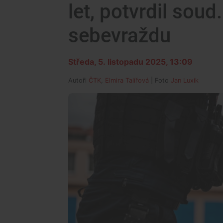
let, potvrdil soud
sebevraždu
Středa, 5. listopadu 2025, 13:09
Autoři
ČTK
,
Elmira Talířová
| Foto
Jan Luxík