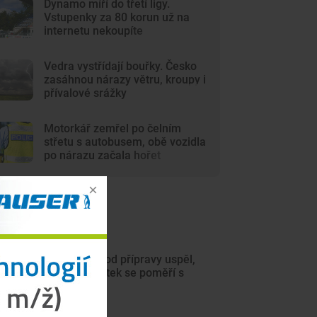
Dynamo míří do třetí ligy.
Vstupenky za 80 korun už na
internetu nekoupíte
Vedra vystřídají bouřky. Česko
zasáhnou nárazy větru, kroupy i
přívalové srážky
Motorkář zemřel po čelním
střetu s autobusem, obě vozidla
po nárazu začala hořet
ejnovější články
Motor na úvod přípravy uspěl,
hned ve čtvrtek se poměří s
Jihlavou