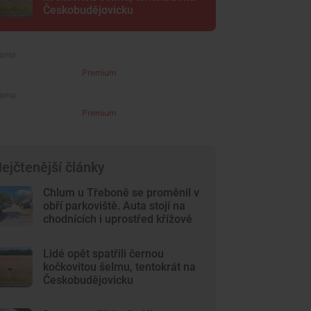
Českobudějovicku
Premium
Premium
ejčtenější články
Chlum u Třeboně se proměnil v
obří parkoviště. Auta stojí na
chodnících i uprostřed křížové
cesty
Lidé opět spatřili černou
kočkovitou šelmu, tentokrát na
Českobudějovicku