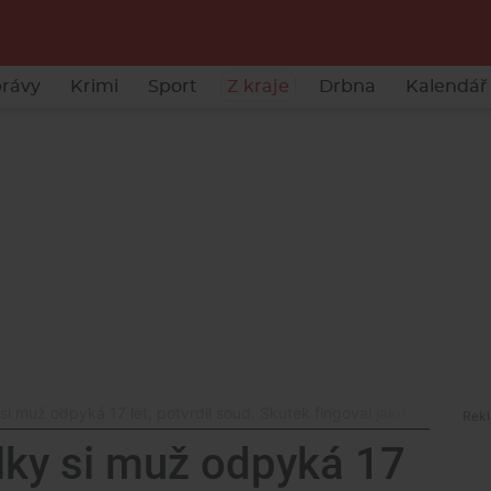
rávy
Krimi
Sport
Z kraje
Drbna
Kalendář 
i muž odpyká 17 let, potvrdil soud. Skutek fingoval jako sebevražd
lky si muž odpyká 17