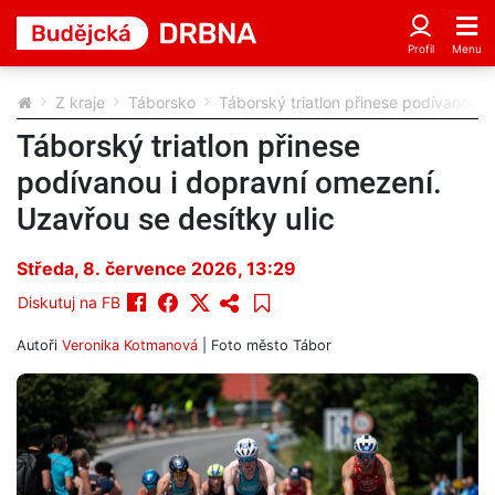
Z kraje
Táborsko
Táborský triatlon přinese podívanou i
Táborský triatlon přinese
podívanou i dopravní omezení.
Uzavřou se desítky ulic
Středa, 8. července 2026, 13:29
Diskutuj na FB
Autoři
Veronika Kotmanová
| Foto
město Tábor