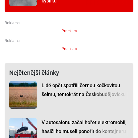
kyslíku
Premium
Premium
Nejčtenější články
Lidé opět spatřili černou kočkovitou
šelmu, tentokrát na Českobudějovicku
V autosalonu začal hořet elektromobil,
hasiči ho museli ponořit do kontejneru