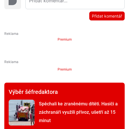
Přidat komentář
Premium
Premium
Výběr šéfredaktora
Spěchali ke zraněnému dítěti. Hasiči a
záchranáři využili přívoz, ušetří až 15
minut