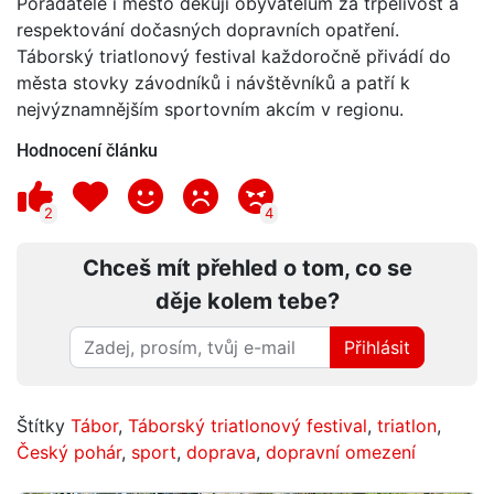
Pořadatelé i město děkují obyvatelům za trpělivost a
respektování dočasných dopravních opatření.
Táborský triatlonový festival každoročně přivádí do
města stovky závodníků i návštěvníků a patří k
nejvýznamnějším sportovním akcím v regionu.
Hodnocení článku
2
4
Chceš mít přehled o tom, co se
děje kolem tebe?
Přihlásit
Štítky
Tábor
,
Táborský triatlonový festival
,
triatlon
,
Český pohár
,
sport
,
doprava
,
dopravní omezení