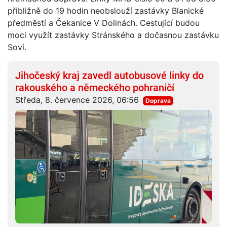
přibližně do 19 hodin neobslouží zastávky Blanické
předměstí a Čekanice V Dolinách. Cestující budou
moci využít zastávky Stránského a dočasnou zastávku
Soví.
Jihočeský kraj zavedl autobusové linky do
rakouského a německého pohraničí
Středa, 8. července 2026, 06:56
Doprava