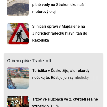
pitné vody na Strakonicku našli
motorový olej
Silničáři opraví v Majdaleně na
Jindřichohradecku hlavní tah do
Rakouska
O čem píše Trade-off
Turistika v Česku žije, ale rekordy
nečekejte. Růst je jen symbolický
Tržby ve službách ve 2. čtvrtletí reálně
vzrostly o 3,1 %