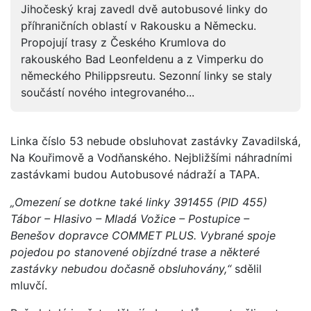
Jihočeský kraj zavedl dvě autobusové linky do
příhraničních oblastí v Rakousku a Německu.
Propojují trasy z Českého Krumlova do
rakouského Bad Leonfeldenu a z Vimperku do
německého Philippsreutu. Sezonní linky se staly
součástí nového integrovaného...
Linka číslo 53 nebude obsluhovat zastávky Zavadilská,
Na Kouřimově a Vodňanského. Nejbližšími náhradními
zastávkami budou Autobusové nádraží a TAPA.
„Omezení se dotkne také linky 391455 (PID 455)
Tábor – Hlasivo – Mladá Vožice – Postupice –
Benešov dopravce COMMET PLUS. Vybrané spoje
pojedou po stanovené objízdné trase a některé
zastávky nebudou dočasně obsluhovány,“
sdělil
mluvčí.