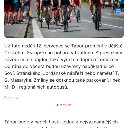
Už tuto neděli 12. července se Tábor promění v dějiště
Českého i Evropského poháru v triatlonu. S prestižním
závodem ale přijdou také výrazná dopravní omezení.
Od rána do večera budou uzavřeny například ulice
Soví, Stránského, Jordánské nábřeží nebo náměstí T.
G. Masaryka. Změny se dotknou také parkování, linek
MHD i regionálních autobusů.
Premium
Tábor bude v neděli hostit jednu z nejvýznamnějších