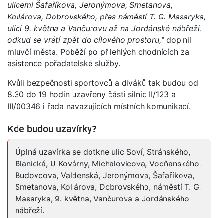
ulicemi Šafaříkova, Jeronýmova, Smetanova,
Kollárova, Dobrovského, přes náměstí T. G. Masaryka,
ulici 9. května a Vančurovu až na Jordánské nábřeží,
odkud se vrátí zpět do cílového prostoru,“
doplnil
mluvčí města. Poběží po přilehlých chodnících za
asistence pořadatelské služby.
Kvůli bezpečnosti sportovců a diváků tak budou od
8.30 do 19 hodin uzavřeny části silnic II/123 a
III/00346 i řada navazujících místních komunikací.
Kde budou uzavírky?
Úplná uzavírka se dotkne ulic Soví, Stránského,
Blanická, U Kovárny, Michalovicova, Vodňanského,
Budovcova, Valdenská, Jeronýmova, Šafaříkova,
Smetanova, Kollárova, Dobrovského, náměstí T. G.
Masaryka, 9. května, Vančurova a Jordánského
nábřeží.