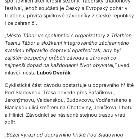
sportovních akcí letošní sezony. Táborský triatlonový
festival, jehož součástí je Český a Evropský pohár v
triatlonu, přivítá špičkové závodníky z České republiky
i ze zahraničí.
„Město Tábor ve spolupráci s organizátory z Triathlon
Teamu Tábor a složkami integrovaného záchranného
systému připravilo dopravní opatření tak, aby byl
zajištěn bezpečný průběh závodu a zároveň co
nejmenší dopad na každodenní život obyvatel,“
uvedl
mluvčí města
Luboš Dvořák
.
Cyklistická část závodu odstartuje u dopravního hřiště
Pod Sladovnou. Trasa povede přes Šafaříkovu,
Jeronýmovu, Valdenskou, Budovcovu, Vodňanského a
Blanickou ulici směrem na Chotoviny, Jeníčkovu Lhotu
a Hlinici. Závodníci se následně stejnou trasou vrátí
zpět.
„Běžci vyrazí od dopravního hřiště Pod Sladovnou