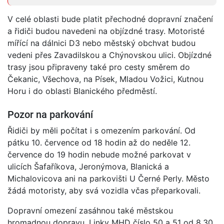
V celé oblasti bude platit přechodné dopravní značení
a řidiči budou navedeni na objízdné trasy. Motoristé
mířící na dálnici D3 nebo městský obchvat budou
vedeni přes Zavadilskou a Chýnovskou ulici. Objízdné
trasy jsou připraveny také pro cesty směrem do
Čekanic, Všechova, na Písek, Mladou Vožici, Kutnou
Horu i do oblasti Blanického předměstí.
Pozor na parkování
Řidiči by měli počítat i s omezením parkování. Od
pátku 10. července od 18 hodin až do neděle 12.
července do 19 hodin nebude možné parkovat v
ulicích Šafaříkova, Jeronýmova, Blanická a
Michalovicova ani na parkovišti U Černé Perly. Město
žádá motoristy, aby svá vozidla včas přeparkovali.
Dopravní omezení zasáhnou také městskou
hromadnou dopravu. Linky MHD číslo 50 a 51 od 8.30