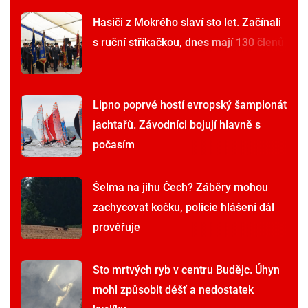
Hasiči z Mokrého slaví sto let. Začínali
s ruční stříkačkou, dnes mají 130 členů
Lipno poprvé hostí evropský šampionát
jachtařů. Závodníci bojují hlavně s
počasím
Šelma na jihu Čech? Záběry mohou
zachycovat kočku, policie hlášení dál
prověřuje
Sto mrtvých ryb v centru Budějc. Úhyn
mohl způsobit déšť a nedostatek