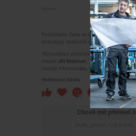
Podezřelou ženu se policistům podařilo p
dokončují nezbytné úkony. Podle policie
"Komunikaci policisté uvolní během někol
mluvčí
Jiří Matzner
. Žena je aktuálně p
rovněž informovala, že se jednalo o plas
Hodnocení článku
1
5
Chceš mít přehled o