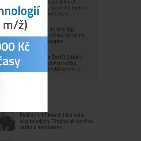
V autosalonu začal hořet
elektromobil, hasiči ho museli
ponořit do kontejneru
Dynamo míří do třetí ligy.
Vstupenky za 80 korun už na
internetu nekoupíte
Šelma na jihu Čech? Záběry
mohou zachycovat kočku,
policie hlášení dál prověřuje
ejnovější články
Řidičák v 17 letech láká stále
více mladých. Třetina už využívá
režim s mentorem