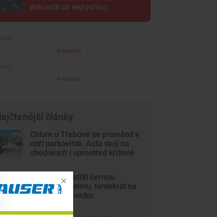
dokončit co nejrychleji
Premium
Premium
ejčtenější články
Chlum u Třeboně se proměnil v
obří parkoviště. Auta stojí na
chodnících i uprostřed křížové
cesty
Lidé opět spatřili černou
kočkovitou šelmu, tentokrát na
Českobudějovicku