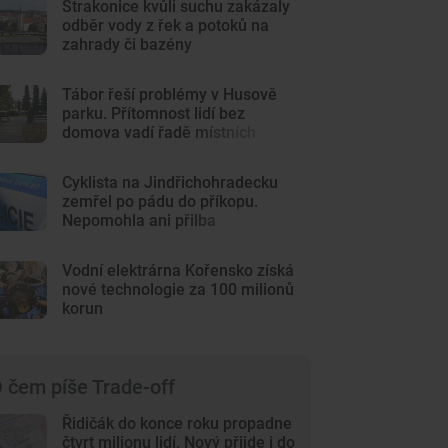
Strakonice kvůli suchu zakázaly
odběr vody z řek a potoků na
zahrady či bazény
Tábor řeší problémy v Husově
parku. Přítomnost lidí bez
domova vadí řadě místních
Cyklista na Jindřichohradecku
zemřel po pádu do příkopu.
Nepomohla ani přilba
Vodní elektrárna Kořensko získá
nové technologie za 100 milionů
korun
 čem píše Trade-off
Řidičák do konce roku propadne
čtvrt milionu lidí. Nový přijde i do