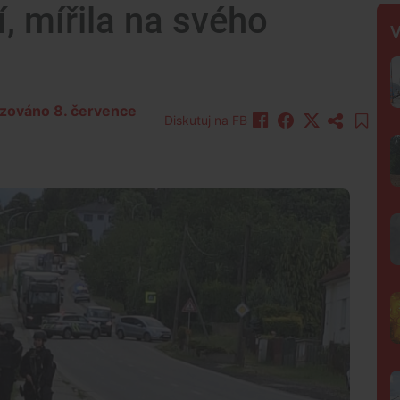
í, mířila na svého
V
lizováno 8. července
Diskutuj na FB