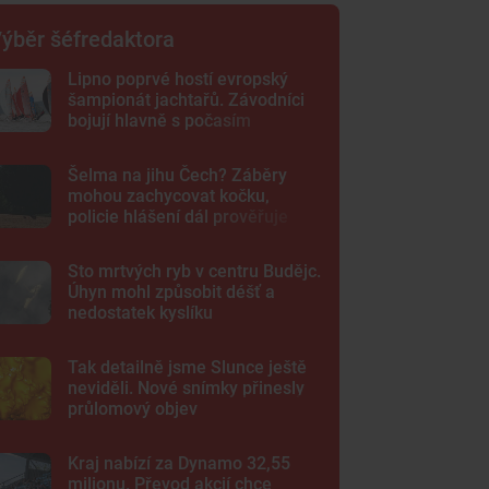
ýběr šéfredaktora
Lipno poprvé hostí evropský
šampionát jachtařů. Závodníci
bojují hlavně s počasím
Šelma na jihu Čech? Záběry
mohou zachycovat kočku,
policie hlášení dál prověřuje
Sto mrtvých ryb v centru Budějc.
Úhyn mohl způsobit déšť a
nedostatek kyslíku
Tak detailně jsme Slunce ještě
neviděli. Nové snímky přinesly
průlomový objev
Kraj nabízí za Dynamo 32,55
milionu. Převod akcií chce