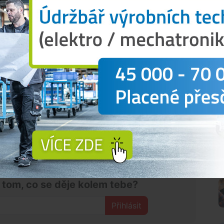
Premium
řed půl třetí odpoledne zadržet a na místě nyní
 už veřejnosti žádné nebezpečí nehrozí.
ika minut. Nikdo nebyl zraněn,"
uvedl policejní
odezřelá z nebezpečného vyhrožování. Policie
tovou maketu krátké střelné zbraně.
N
 tom, co se děje kolem tebe?
Přihlásit