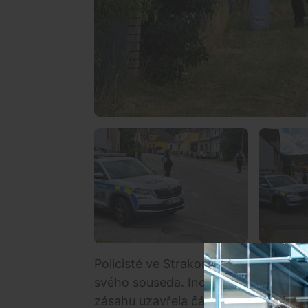
Policisté ve Strakonicích zadrželi že
svého souseda. Incident se odehrál v 
zásahu uzavřela část oblasti a odklá