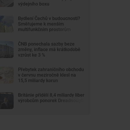
výdejního boxu
Bydlení Čechů v budoucnosti?
Směřujeme k menším
multifunkčním prostorům
ČNB ponechala sazby beze
změny, inflace má krátkodobě
vzrůst ke 3 %
Přebytek zahraničního obchodu
v červnu meziročně klesl na
15,5 miliardy korun
Británie přidělí 8,4 miliardy liber
výrobcům ponorek Dreadnought