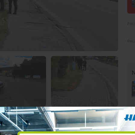
N
nu, která namířila krátkou střelnou zbraň na
okolí Podsrpenské ulice, kde policie kvůli
něla dopravu.