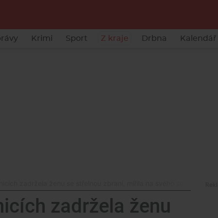
rávy
Krimi
Sport
Z kraje
Drbna
Kalendář 
nicích zadržela ženu se střelnou zbraní, mířila na svého souseda
nicích zadržela ženu