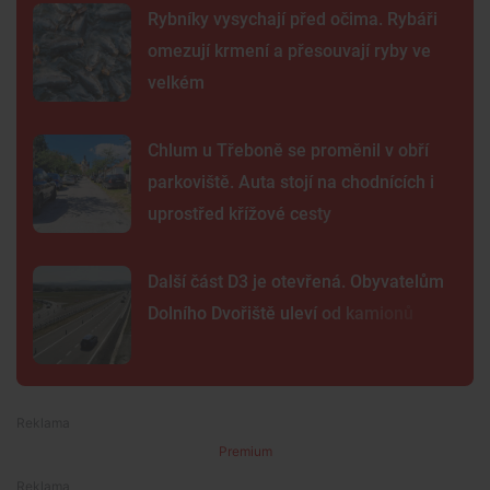
Rybníky vysychají před očima. Rybáři
omezují krmení a přesouvají ryby ve
velkém
Chlum u Třeboně se proměnil v obří
parkoviště. Auta stojí na chodnících i
uprostřed křížové cesty
Další část D3 je otevřená. Obyvatelům
Dolního Dvořiště uleví od kamionů
Premium