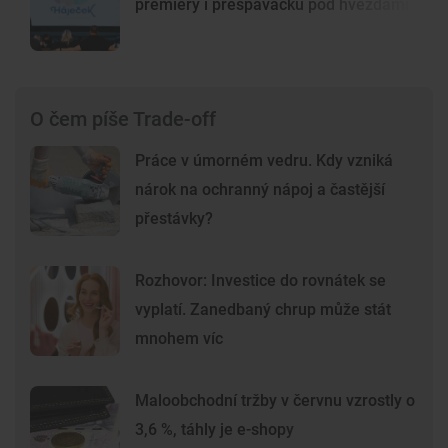
premiéry i přespávačku pod hvězdami
O čem píše Trade-off
Práce v úmorném vedru. Kdy vzniká
nárok na ochranný nápoj a častější
přestávky?
Rozhovor: Investice do rovnátek se
vyplatí. Zanedbaný chrup může stát
mnohem víc
Maloobchodní tržby v červnu vzrostly o
3,6 %, táhly je e-shopy