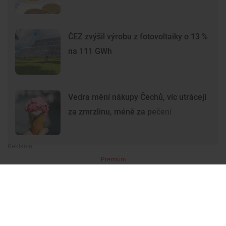
ČEZ zvýšil výrobu z fotovoltaiky o 13 %
na 111 GWh
Vedra mění nákupy Čechů, víc utrácejí
za zmrzlinu, méně za pečení
Premium
Premium
Další články