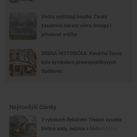
Vedra vystřídají bouřky. Česko
zasáhnou nárazy větru, kroupy i
přívalové srážky
DRBNA HISTORIČKA: Kavárna Savoy
byla symbolem prvorepublikových
Budějovic
Nejnovější články
V rybnících Rybářství Třeboň vyschla
třetina vody, nejvíce v historii firmy