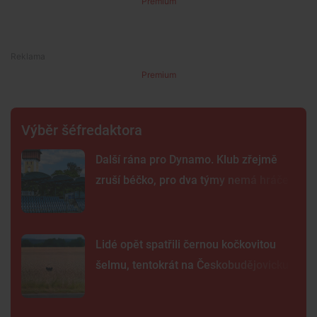
Premium
Premium
Výběr šéfredaktora
Další rána pro Dynamo. Klub zřejmě
zruší béčko, pro dva týmy nemá hráče
Lidé opět spatřili černou kočkovitou
šelmu, tentokrát na Českobudějovicku