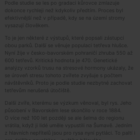
Podle studie se les po gradaci kůrovce zmlazuje
dokonce rychleji než kdykoliv předtím. Proces byl
efektivnější než v případě, kdy se na území stromy
vysazují člověkem.
To je jen některé z výstupů, které popsali zástupci
obou parků. Další se věnuje populaci tetřeva hlušce.
Nyní žije v česko-bavorském pohraničí zhruba 550 až
600 tetřevů. Kritická hodnota je 470. Genetické
analýzy vzorků trusu na stresové hormony ukázaly, že
se úroveň stresu tohoto zvířete zvyšuje s počtem
návštěvníků. Proto je podle studie nezbytné zachovat
tetřevům nerušená útočiště.
Další zvíře, kterému se výzkum věnoval, byl rys. Jeho
působení v Bavorském lese skončilo v roce 1884.
O více než 100 let později se ale šelma do regionu
vrátila, když ji lidé uměle vypustili na Šumavě. Jedním
z hlavních nepřítelů jsou pro rysa nyní pytláci. To paltí i