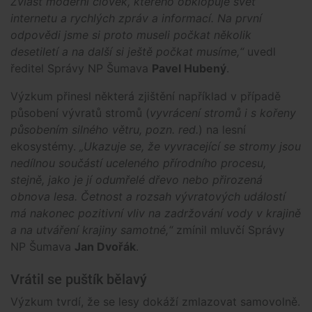
Zvlášť moderní člověk, kterého obklopuje svět
internetu a rychlých zpráv a informací. Na první
odpovědi jsme si proto museli počkat několik
desetiletí a na další si ještě počkat musíme,“
uvedl
ředitel Správy NP Šumava
Pavel Hubený
.
Výzkum přinesl některá zjištění například v případě
působení vývratů stromů (
vyvrácení stromů i s kořeny
působením silného větru, pozn. red.
) na lesní
ekosystémy.
„Ukazuje se, že vyvracející se stromy jsou
nedílnou součástí uceleného přírodního procesu,
stejně, jako je jí odumřelé dřevo nebo přirozená
obnova lesa. Četnost a rozsah vývratových událostí
má nakonec pozitivní vliv na zadržování vody v krajině
a na utváření krajiny samotné,“
zmínil mluvčí Správy
NP Šumava
Jan Dvořák
.
Vrátil se puštík bělavý
Výzkum tvrdí, že se lesy dokáží zmlazovat samovolně.