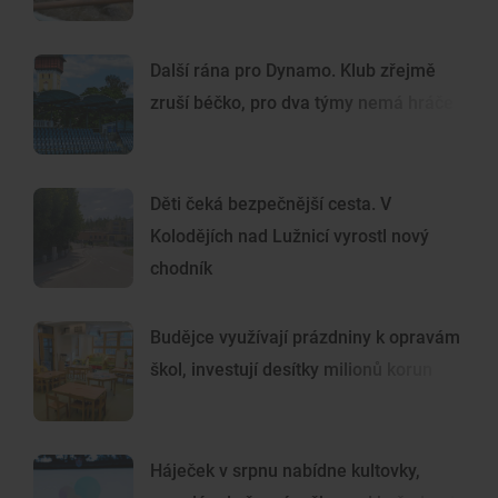
Další rána pro Dynamo. Klub zřejmě
zruší béčko, pro dva týmy nemá hráče
Děti čeká bezpečnější cesta. V
Kolodějích nad Lužnicí vyrostl nový
chodník
Budějce využívají prázdniny k opravám
škol, investují desítky milionů korun
Háječek v srpnu nabídne kultovky,