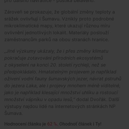
pro dalšího navrátilce - puštíka bělavého.
Zároveň se prokazuje, že globální změny teploty a
srážek ovlivňují i Šumavu. Vznikly proto podrobné
mikroklimatické mapy, které ukazují různou míru
ovlivnění jednotlivých lokalit. Materiály poslouží
zaměstnancům parků na obou stranách hranice.
„Jiné výzkumy ukázaly, že i přes změny klimatu
pokračuje zotavování přírodních ekosystémů
z okyselení na konci 20. století rychleji, než se
předpokládalo. Hmatatelným projevem je například
oživení vodní fauny šumavských jezer, návrat pstruhů
do jezera Laka, ale i projevy mnohem méně viditelné,
jako je například klesající množství uhlíku a rostoucí
množství vápníku v opadu lesů,“
dodal Dvořák. Další
výstupy najdou lidé na internetových stránkách NP
Šumava.
Hodnocení článku je
62 %
. Ohodnoť článek i Ty!