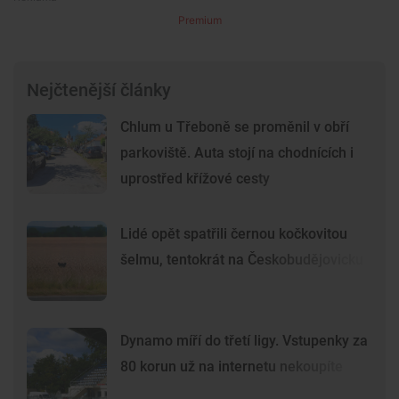
Premium
Nejčtenější články
Chlum u Třeboně se proměnil v obří
parkoviště. Auta stojí na chodnících i
uprostřed křížové cesty
Lidé opět spatřili černou kočkovitou
šelmu, tentokrát na Českobudějovicku
Dynamo míří do třetí ligy. Vstupenky za
80 korun už na internetu nekoupíte