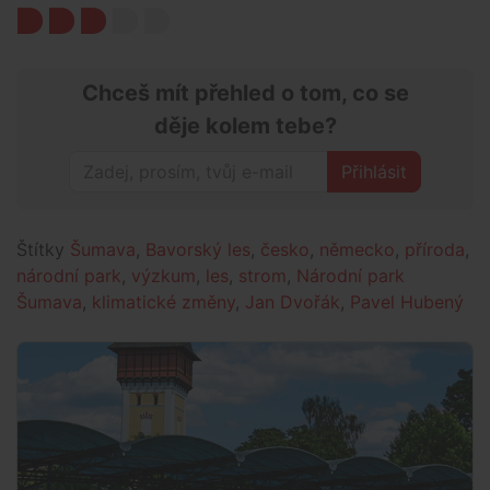
Chceš mít přehled o tom, co se
děje kolem tebe?
Přihlásit
Štítky
Šumava
,
Bavorský les
,
česko
,
německo
,
příroda
,
národní park
,
výzkum
,
les
,
strom
,
Národní park
Šumava
,
klimatické změny
,
Jan Dvořák
,
Pavel Hubený